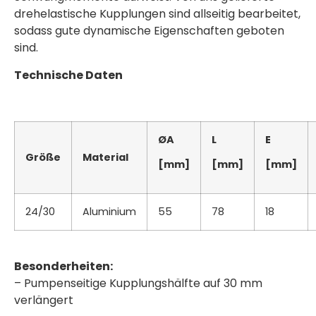
drehelastische Kupplungen sind allseitig bearbeitet,
sodass gute dynamische Eigenschaften geboten
sind.
Technische Daten
ØA
L
E
Größe
Material
[mm]
[mm]
[mm]
24/30
Aluminium
55
78
18
Besonderheiten:
– Pumpenseitige Kupplungshälfte auf 30 mm
verlängert