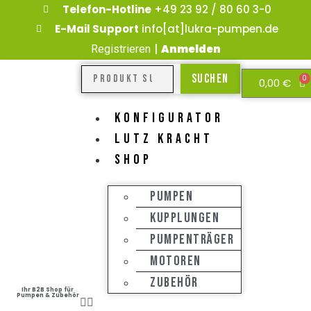
Telefon-Hotline
+49 23 92 / 80 60 3-0
E-Mail Support
info[at]lukra-pumpen.de
|
Anmelden
Registrieren
Suchen
0
0,00
€
KONFIGURATOR
LUTZ KRACHT
SHOP
Pumpen
Kupplungen
Pumpenträger
Motoren
Zubehör
Ihr B2B Shop für
Pumpen & Zubehör