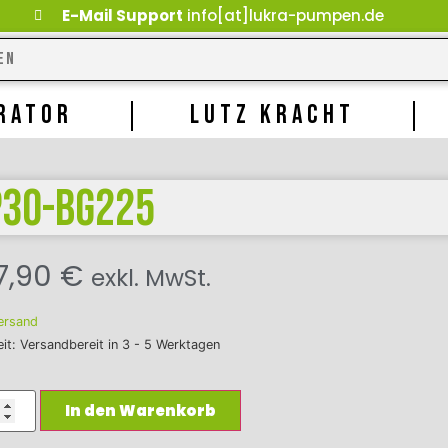
E-Mail Support
info[at]lukra-pumpen.de
RATOR
LUTZ KRACHT
P30-BG225
7,90
€
exkl. MwSt.
ersand
eit: Versandbereit in 3 - 5 Werktagen
In den Warenkorb