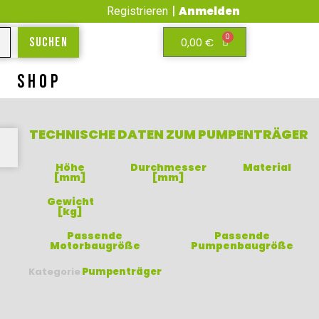
|
Anmelden
Registrieren
0
0,00
€
Suchen
SHOP
TECHNISCHE DATEN ZUM PUMPENTRÄGER
Höhe
Durchmesser
Material
[mm]
[mm]
Gewicht
[kg]
Passende
Passende
Motorbaugröße
Pumpenbaugröße
Kategorie
Pumpenträger