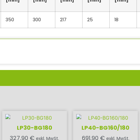
[mm]
[mm]
[mm]
[mm]
[mm]
350
300
217
25
18
LP30-BG180
LP40-BG160/180
327,90
€
691,90
€
exkl. MwSt.
exkl. MwSt.