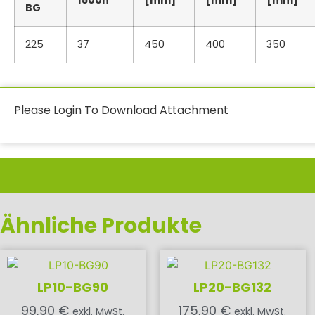
1500n
[mm]
[mm]
[mm]
BG
225
37
450
400
350
Please Login To Download Attachment
Ähnliche Produkte
LP10-BG90
LP20-BG132
99,90
€
175,90
€
exkl. MwSt.
exkl. MwSt.