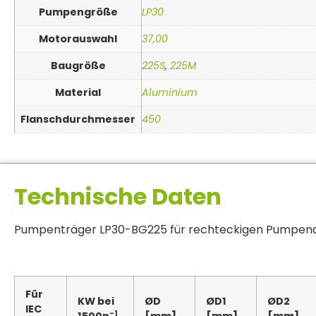
Pumpengröße
LP30
Motorauswahl
37,00
Baugröße
225S
,
225M
Material
Aluminium
Flanschdurchmesser
450
Technische Daten
Pumpenträger LP30-BG225 für rechteckigen Pumpen
Für
KW bei
ØD
ØD1
ØD2
IEC
-1