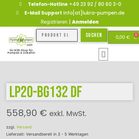
Telefon-Hotline
+49 23 92 / 80 60 3-0
E-Mail Support
info[at]lukra-pumpen.de
|
Anmelden
Registrieren
Suchen
0
0,00
€
Ihr B2B Shop für
Pumpen & Zubehör
LP20-BG132 DF
558,90
€
exkl. MwSt.
zzgl.
Versand
Lieferzeit: Versandbereit in 3 - 5 Werktagen