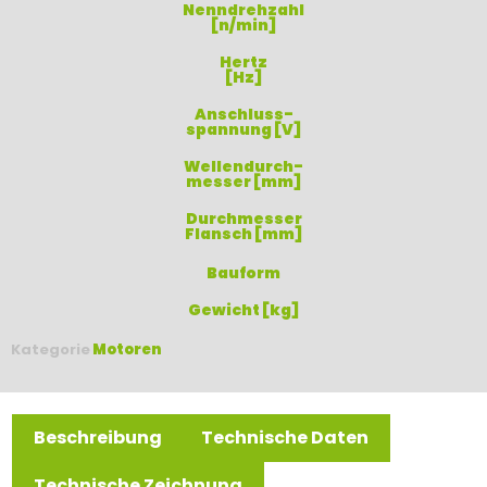
Nenndrehzahl
[n/min]
Hertz
[Hz]
Anschluss-
spannung [V]
Wellendurch-
messer [mm]
Durchmesser
Flansch [mm]
Bauform
Gewicht [kg]
Kategorie
Motoren
Beschreibung
Technische Daten
Technische Zeichnung