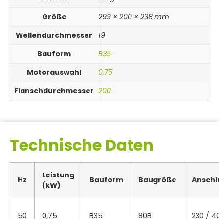
Größe
299 × 200 × 238 mm
Wellendurchmesser
19
Bauform
B35
Motorauswahl
0,75
Flanschdurchmesser
200
Technische Daten
Leistung
Hz
Bauform
Baugröße
Anschl
(kW)
50
0,75
B35
80B
230 / 4