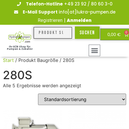
Telefon-Hotline
+49 23 92 / 80 60 3-0
E-Mail Support
info[at]lukra-pumpen.de
|
Anmelden
Registrieren
Suchen
0
0,00
€
Ihr B2B Shop für
Pumpen & Zubehör
Start
/ Produkt Baugröße / 280S
280S
Alle 5 Ergebnisse werden angezeigt