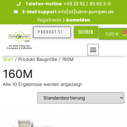
Telefon-Hotline
+49 23 92 / 80 60 3-0
E-Mail Support
info[at]lukra-pumpen.de
|
Anmelden
Registrieren
Suchen
0
0,00
€
Ihr B2B Shop für
Pumpen & Zubehör
Start
/ Produkt Baugröße / 160M
160M
Alle 10 Ergebnisse werden angezeigt