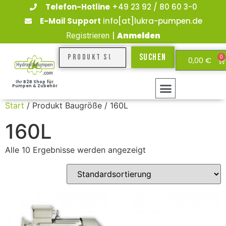
Telefon-Hotline
+49 23 92 / 80 60 3-0
E-Mail Support
info[at]lukra-pumpen.de
|
Anmelden
Registrieren
Suchen
0
0,00
€
Ihr B2B Shop für
Pumpen & Zubehör
Start
/ Produkt Baugröße / 160L
160L
Alle 10 Ergebnisse werden angezeigt